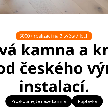
8000+ realizací na 3 světadílech
vá kamna a k
od českého vý
instalací.
Prozkoumejte naše kamna
Poptávka