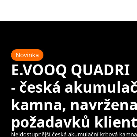
Novinka
E.VOOQ QUADRI
- česká akumulač
kamna, navržena
požadavků klien
Nejdostupnější česká akumulační krbová kamna,