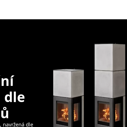
ní
 dle
tů
 navržená dle