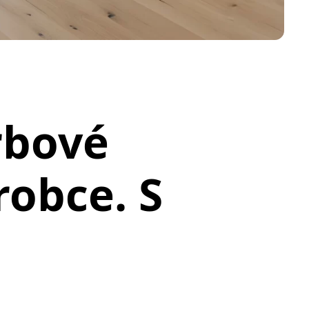
rbové
robce. S