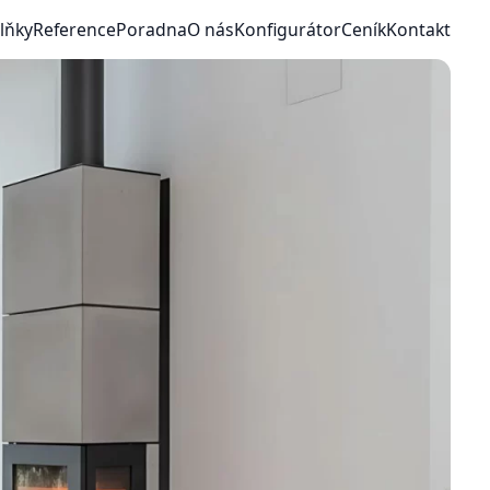
lňky
Reference
Poradna
O nás
Konfigurátor
Ceník
Kontakt