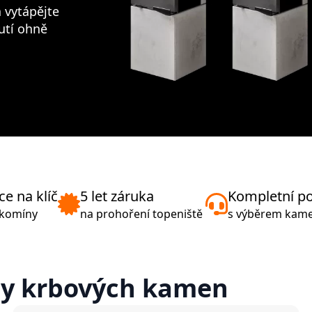
 vytápějte
utí ohně
ce na klíč
5 let záruka
Kompletní p
 komíny
na prohoření topeniště
s výběrem kam
dy krbových kamen