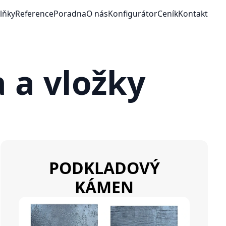
lňky
Reference
Poradna
O nás
Konfigurátor
Ceník
Kontakt
 a vložky
PODKLADOVÝ
KÁMEN