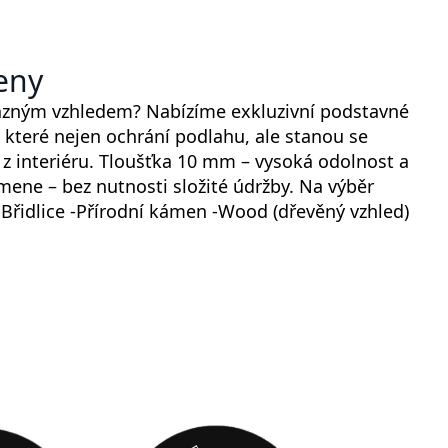
eny
razným vzhledem? Nabízíme exkluzivní podstavné
které nejen ochrání podlahu, ale stanou se
z interiéru. Tloušťka 10 mm – vysoká odolnost a
amene – bez nutnosti složité údržby. Na výběr
: -Břidlice -Přírodní kámen -Wood (dřevěný vzhled)