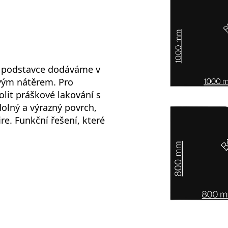
é podstavce dodáváme v
vým nátěrem. Pro
olit práškové lakování s
olný a výrazný povrch,
e. Funkční řešení, které