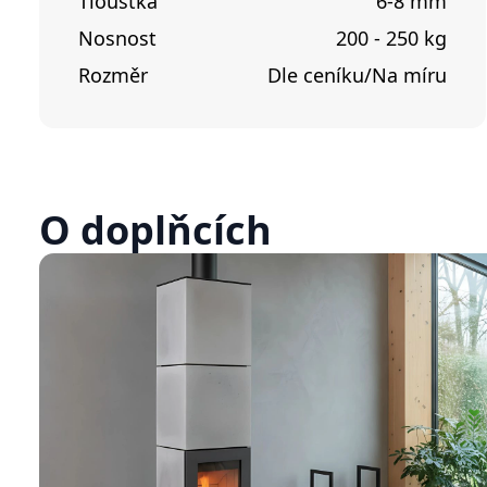
Tloušťka
6-8 mm
Nosnost
200 - 250 kg
Rozměr
Dle ceníku/Na míru
O doplňcích