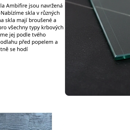
la Ambifire jsou navržená
-Nabízíme skla v různých
na skla mají broušené a
pro všechny typy krbových
íme jej podle tvého
 podlahu před popelem a
tně se hodí